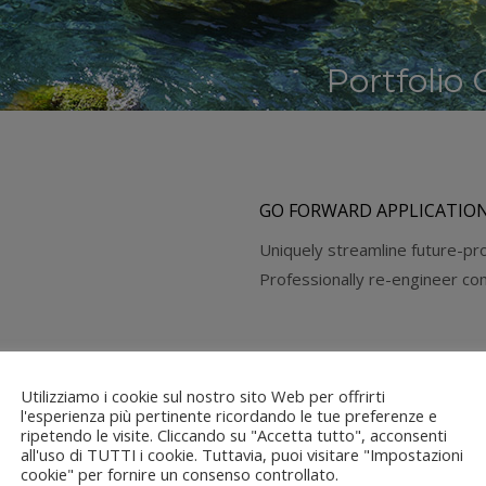
Portfolio
GO FORWARD APPLICATIO
Uniquely streamline future-pr
Professionally re-engineer co
Utilizziamo i cookie sul nostro sito Web per offrirti
DRAMATICALLY INTEGRATE
l'esperienza più pertinente ricordando le tue preferenze e
ripetendo le visite. Cliccando su "Accetta tutto", acconsenti
Whiteboard exceptional intern
all'uso di TUTTI i cookie. Tuttavia, puoi visitare "Impostazioni
services. Uniquely…
cookie" per fornire un consenso controllato.