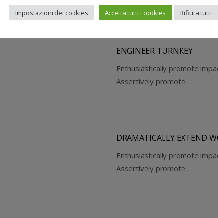
Impostazioni dei cookies
Accetta tutti i cookies
Rifiuta tutti
ENGINEER TURNKEY
Enthusiastically promote impa
Assertively promote…
DRAMATICALLY EXTEND W
Enthusiastically promote impa
Assertively promote…