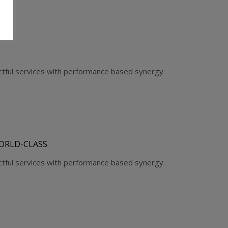
ctful services with performance based synergy.
ORLD-CLASS
ctful services with performance based synergy.