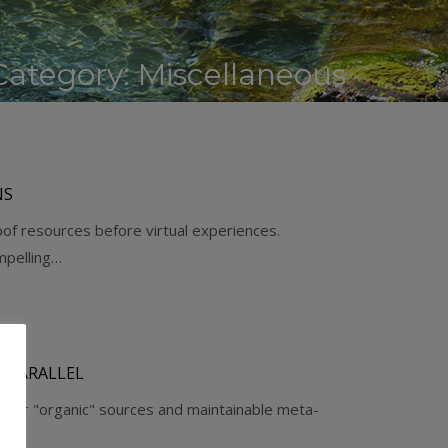
 Category:
Miscellaneous
NS
oof resources before virtual experiences.
mpelling…
 PARALLEL
al or "organic" sources and maintainable meta-