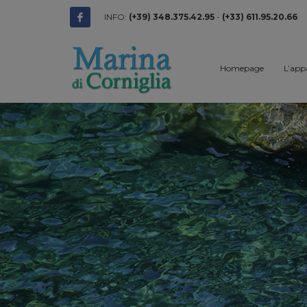
INFO:
(+39) 348.375.42.95
-
(+33) 611.95.20.66
Homepage
L’app